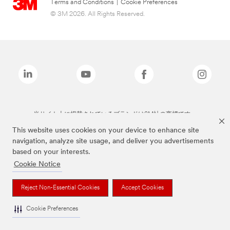
Terms and Conditions
|
Cookie Preferences
© 3M 2026. All Rights Reserved.
当サイト上に掲載されているブランドは3M社の商標です。
This website uses cookies on your device to enhance site
navigation, analyze site usage, and deliver you advertisements
based on your interests.
Cookie Notice
Reject Non-Essential Cookies
Accept Cookies
Cookie Preferences