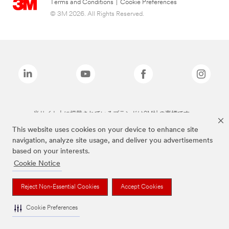
Terms and Conditions
|
Cookie Preferences
© 3M 2026. All Rights Reserved.
当サイト上に掲載されているブランドは3M社の商標です。
This website uses cookies on your device to enhance site
navigation, analyze site usage, and deliver you advertisements
based on your interests.
Cookie Notice
Reject Non-Essential Cookies
Accept Cookies
Cookie Preferences