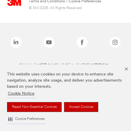
Terms and Conditions
|
Cookie Preferences
© 3M 2026. All Rights Reserved.
当サイト上に掲載されているブランドは3M社の商標です。
This website uses cookies on your device to enhance site
navigation, analyze site usage, and deliver you advertisements
based on your interests.
Cookie Notice
Reject Non-Essential Cookies
Accept Cookies
Cookie Preferences