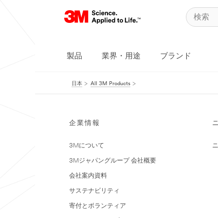
製品
業界・用途
ブランド
日本
All 3M Products
企業情報
3Mについて
3Mジャパングループ 会社概要
会社案内資料
サステナビリティ
寄付とボランティア