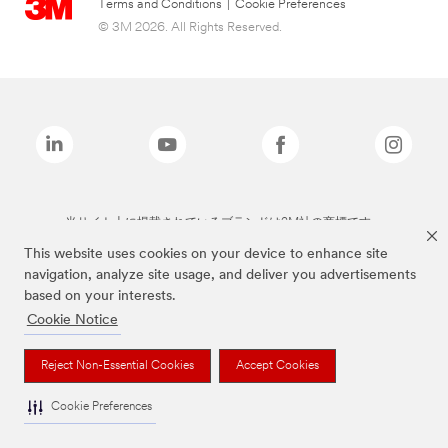
Terms and Conditions
|
Cookie Preferences
© 3M 2026. All Rights Reserved.
当サイト上に掲載されているブランドは3M社の商標です。
This website uses cookies on your device to enhance site
navigation, analyze site usage, and deliver you advertisements
based on your interests.
Cookie Notice
Reject Non-Essential Cookies
Accept Cookies
Cookie Preferences