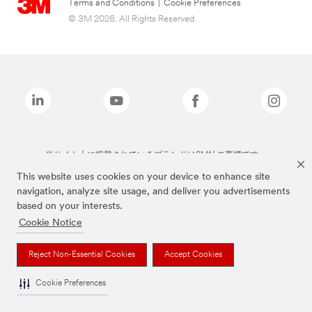
Terms and Conditions
|
Cookie Preferences
© 3M 2026. All Rights Reserved.
当サイト上に掲載されているブランドは3M社の商標です。
This website uses cookies on your device to enhance site
navigation, analyze site usage, and deliver you advertisements
based on your interests.
Cookie Notice
Reject Non-Essential Cookies
Accept Cookies
Cookie Preferences