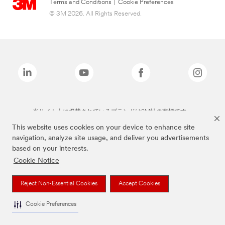
Terms and Conditions
|
Cookie Preferences
© 3M 2026. All Rights Reserved.
当サイト上に掲載されているブランドは3M社の商標です。
This website uses cookies on your device to enhance site
navigation, analyze site usage, and deliver you advertisements
based on your interests.
Cookie Notice
Reject Non-Essential Cookies
Accept Cookies
Cookie Preferences