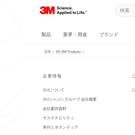
製品
業界・用途
ブランド
日本
All 3M Products
企業情報
3Mについて
3Mジャパングループ 会社概要
会社案内資料
サステナビリティ
寄付とボランティア