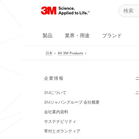
製品
業界・用途
ブランド
日本
All 3M Products
企業情報
3Mについて
3Mジャパングループ 会社概要
会社案内資料
サステナビリティ
寄付とボランティア