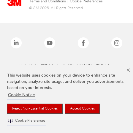
Terms and Conditions
|
Cookie Preferences
© 3M 2026. All Rights Reserved.
当サイト上に掲載されているブランドは3M社の商標です。
This website uses cookies on your device to enhance site
navigation, analyze site usage, and deliver you advertisements
based on your interests.
Cookie Notice
Reject Non-Essential Cookies
Accept Cookies
Cookie Preferences