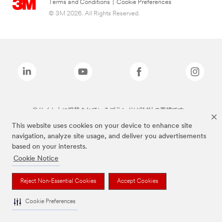
Terms and Conditions
|
Cookie Preferences
© 3M 2026. All Rights Reserved.
当サイト上に掲載されているブランドは3M社の商標です。
This website uses cookies on your device to enhance site
navigation, analyze site usage, and deliver you advertisements
based on your interests.
Cookie Notice
Reject Non-Essential Cookies
Accept Cookies
Cookie Preferences