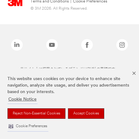
Terms and Conditions
|
Cookie Preferences
© 3M 2026. All Rights Reserved.
当サイト上に掲載されているブランドは3M社の商標です。
This website uses cookies on your device to enhance site
navigation, analyze site usage, and deliver you advertisements
based on your interests.
Cookie Notice
Reject Non-Essential Cookies
Accept Cookies
Cookie Preferences