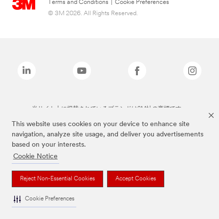
Terms and Conditions
|
Cookie Preferences
© 3M 2026. All Rights Reserved.
当サイト上に掲載されているブランドは3M社の商標です。
This website uses cookies on your device to enhance site
navigation, analyze site usage, and deliver you advertisements
based on your interests.
Cookie Notice
Reject Non-Essential Cookies
Accept Cookies
Cookie Preferences