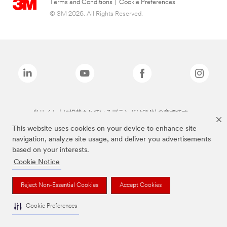
Terms and Conditions
|
Cookie Preferences
© 3M 2026. All Rights Reserved.
当サイト上に掲載されているブランドは3M社の商標です。
This website uses cookies on your device to enhance site
navigation, analyze site usage, and deliver you advertisements
based on your interests.
Cookie Notice
Reject Non-Essential Cookies
Accept Cookies
Cookie Preferences