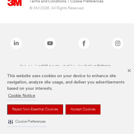
Terms and Conditions
|
Cookie Preferences
© 3M 2026. All Rights Reserved.
当サイト上に掲載されているブランドは3M社の商標です。
This website uses cookies on your device to enhance site
navigation, analyze site usage, and deliver you advertisements
based on your interests.
Cookie Notice
Reject Non-Essential Cookies
Accept Cookies
Cookie Preferences