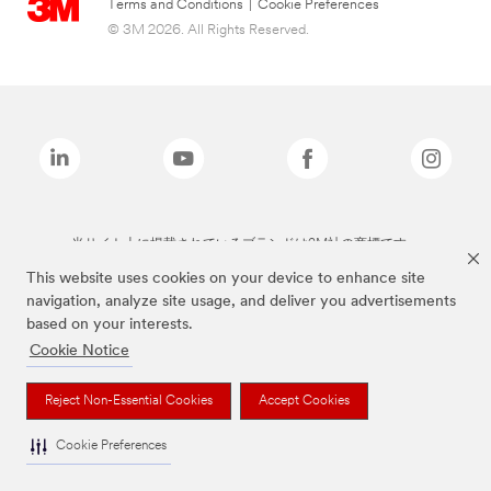
Terms and Conditions
|
Cookie Preferences
© 3M 2026. All Rights Reserved.
当サイト上に掲載されているブランドは3M社の商標です。
This website uses cookies on your device to enhance site
navigation, analyze site usage, and deliver you advertisements
based on your interests.
Cookie Notice
Reject Non-Essential Cookies
Accept Cookies
Cookie Preferences