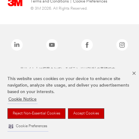
Terms and Conditions
|
Cookie Preferences
© 3M 2026. All Rights Reserved.
当サイト上に掲載されているブランドは3M社の商標です。
This website uses cookies on your device to enhance site
navigation, analyze site usage, and deliver you advertisements
based on your interests.
Cookie Notice
Reject Non-Essential Cookies
Accept Cookies
Cookie Preferences