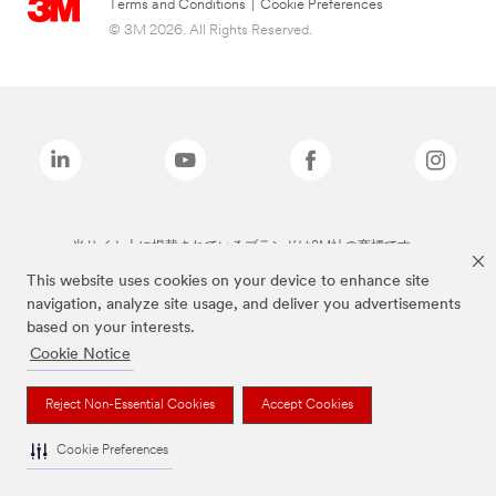
Terms and Conditions
|
Cookie Preferences
© 3M 2026. All Rights Reserved.
当サイト上に掲載されているブランドは3M社の商標です。
This website uses cookies on your device to enhance site
navigation, analyze site usage, and deliver you advertisements
based on your interests.
Cookie Notice
Reject Non-Essential Cookies
Accept Cookies
Cookie Preferences