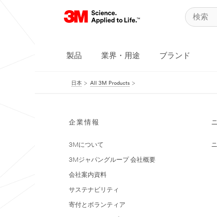
製品
業界・用途
ブランド
日本
All 3M Products
企業情報
3Mについて
3Mジャパングループ 会社概要
会社案内資料
サステナビリティ
寄付とボランティア