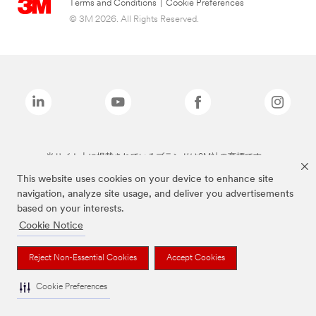
Terms and Conditions
|
Cookie Preferences
© 3M 2026. All Rights Reserved.
当サイト上に掲載されているブランドは3M社の商標です。
This website uses cookies on your device to enhance site
navigation, analyze site usage, and deliver you advertisements
based on your interests.
Cookie Notice
Reject Non-Essential Cookies
Accept Cookies
Cookie Preferences