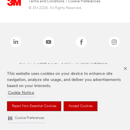
Terms and Conditions
|
Cookie Preferences
© 3M 2026. All Rights Reserved.
当サイト上に掲載されているブランドは3M社の商標です。
This website uses cookies on your device to enhance site
navigation, analyze site usage, and deliver you advertisements
based on your interests.
Cookie Notice
Reject Non-Essential Cookies
Accept Cookies
Cookie Preferences