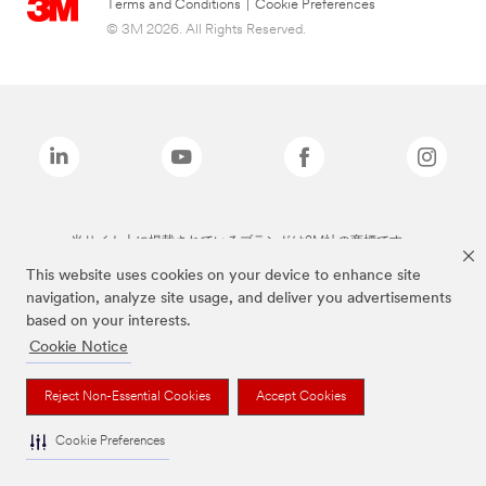
Terms and Conditions
|
Cookie Preferences
© 3M 2026. All Rights Reserved.
当サイト上に掲載されているブランドは3M社の商標です。
This website uses cookies on your device to enhance site
navigation, analyze site usage, and deliver you advertisements
based on your interests.
Cookie Notice
Reject Non-Essential Cookies
Accept Cookies
Cookie Preferences