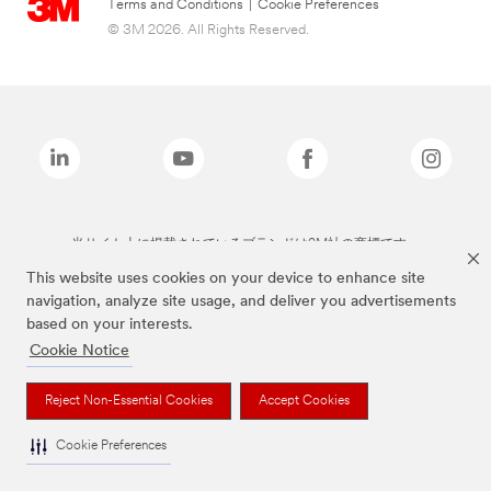
Terms and Conditions
|
Cookie Preferences
© 3M 2026. All Rights Reserved.
当サイト上に掲載されているブランドは3M社の商標です。
This website uses cookies on your device to enhance site
navigation, analyze site usage, and deliver you advertisements
based on your interests.
Cookie Notice
Reject Non-Essential Cookies
Accept Cookies
Cookie Preferences