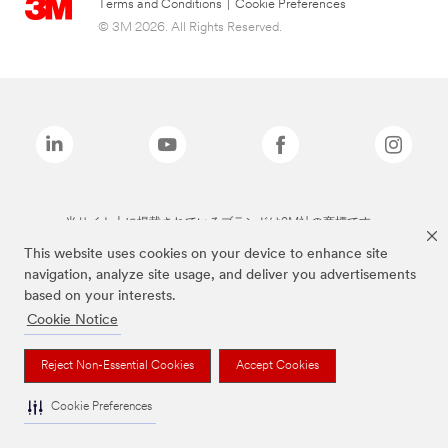
Terms and Conditions
|
Cookie Preferences
© 3M 2026. All Rights Reserved.
当サイト上に掲載されているブランドは3M社の商標です。
This website uses cookies on your device to enhance site
navigation, analyze site usage, and deliver you advertisements
based on your interests.
Cookie Notice
Reject Non-Essential Cookies
Accept Cookies
Cookie Preferences