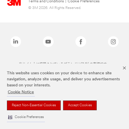
Terms and Conditions
|
Cookie Preferences
© 3M 2026. All Rights Reserved.
当サイト上に掲載されているブランドは3M社の商標です。
This website uses cookies on your device to enhance site
navigation, analyze site usage, and deliver you advertisements
based on your interests.
Cookie Notice
Reject Non-Essential Cookies
Accept Cookies
Cookie Preferences