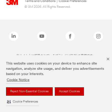
Terms and Conditions
|
Cookie Preferences
© 3M 2026. All Rights Reserved.
当サイト上に掲載されているブランドは3M社の商標です。
This website uses cookies on your device to enhance site
navigation, analyze site usage, and deliver you advertisements
based on your interests.
Cookie Notice
Reject Non-Essential Cookies
Accept Cookies
Cookie Preferences