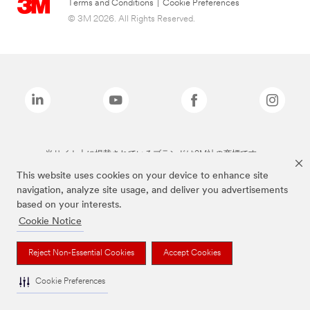
Terms and Conditions
|
Cookie Preferences
© 3M 2026. All Rights Reserved.
当サイト上に掲載されているブランドは3M社の商標です。
This website uses cookies on your device to enhance site
navigation, analyze site usage, and deliver you advertisements
based on your interests.
Cookie Notice
Reject Non-Essential Cookies
Accept Cookies
Cookie Preferences