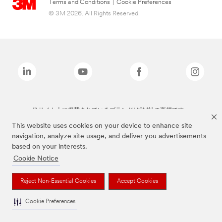
Terms and Conditions
|
Cookie Preferences
© 3M 2026. All Rights Reserved.
当サイト上に掲載されているブランドは3M社の商標です。
This website uses cookies on your device to enhance site
navigation, analyze site usage, and deliver you advertisements
based on your interests.
Cookie Notice
Reject Non-Essential Cookies
Accept Cookies
Cookie Preferences