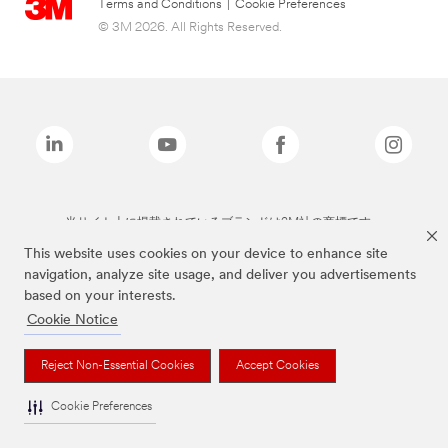
Terms and Conditions
|
Cookie Preferences
© 3M 2026. All Rights Reserved.
当サイト上に掲載されているブランドは3M社の商標です。
This website uses cookies on your device to enhance site
navigation, analyze site usage, and deliver you advertisements
based on your interests.
Cookie Notice
Reject Non-Essential Cookies
Accept Cookies
Cookie Preferences