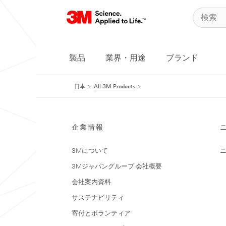
製品
業界・用途
ブランド
日本
All 3M Products
企業情報
3Mについて
3Mジャパングループ 会社概要
会社案内資料
サステナビリティ
寄付とボランティア