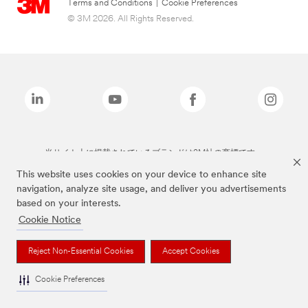
Terms and Conditions
|
Cookie Preferences
© 3M 2026. All Rights Reserved.
当サイト上に掲載されているブランドは3M社の商標です。
This website uses cookies on your device to enhance site
navigation, analyze site usage, and deliver you advertisements
based on your interests.
Cookie Notice
Reject Non-Essential Cookies
Accept Cookies
Cookie Preferences