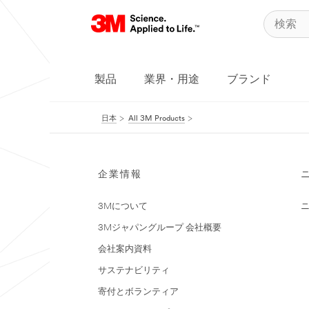
製品
業界・用途
ブランド
日本
All 3M Products
企業情報
3Mについて
3Mジャパングループ 会社概要
会社案内資料
サステナビリティ
寄付とボランティア