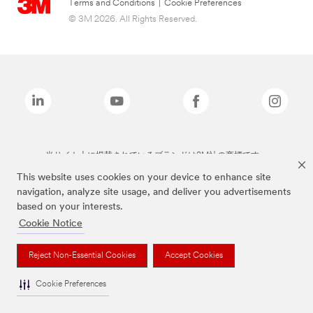
Terms and Conditions
|
Cookie Preferences
© 3M 2026. All Rights Reserved.
当サイト上に掲載されているブランドは3M社の商標です。
This website uses cookies on your device to enhance site
navigation, analyze site usage, and deliver you advertisements
based on your interests.
Cookie Notice
Reject Non-Essential Cookies
Accept Cookies
Cookie Preferences