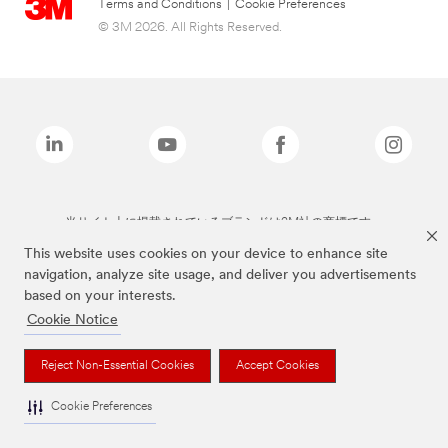
Terms and Conditions
|
Cookie Preferences
© 3M 2026. All Rights Reserved.
当サイト上に掲載されているブランドは3M社の商標です。
This website uses cookies on your device to enhance site
navigation, analyze site usage, and deliver you advertisements
based on your interests.
Cookie Notice
Reject Non-Essential Cookies
Accept Cookies
Cookie Preferences