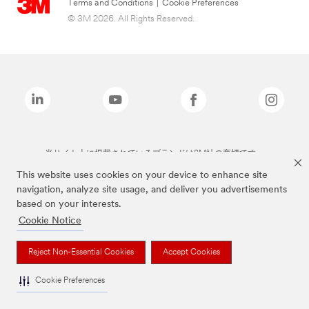
Terms and Conditions
|
Cookie Preferences
© 3M 2026. All Rights Reserved.
当サイト上に掲載されているブランドは3M社の商標です。
This website uses cookies on your device to enhance site
navigation, analyze site usage, and deliver you advertisements
based on your interests.
Cookie Notice
Reject Non-Essential Cookies
Accept Cookies
Cookie Preferences