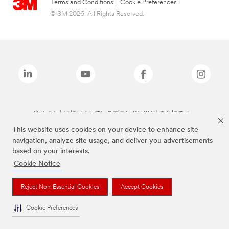
Terms and Conditions
|
Cookie Preferences
© 3M 2026. All Rights Reserved.
当サイト上に掲載されているブランドは3M社の商標です。
This website uses cookies on your device to enhance site
navigation, analyze site usage, and deliver you advertisements
based on your interests.
Cookie Notice
Reject Non-Essential Cookies
Accept Cookies
Cookie Preferences