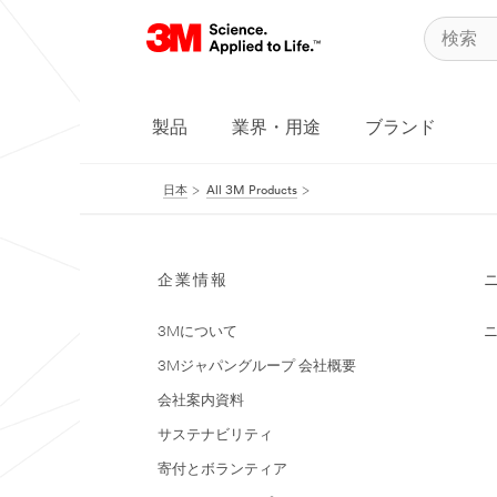
製品
業界・用途
ブランド
日本
All 3M Products
企業情報
3Mについて
3Mジャパングループ 会社概要
会社案内資料
サステナビリティ
寄付とボランティア