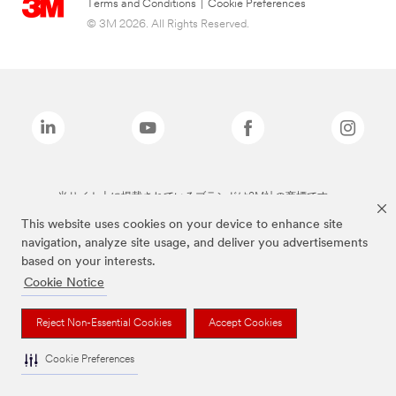
Terms and Conditions
|
Cookie Preferences
© 3M 2026. All Rights Reserved.
当サイト上に掲載されているブランドは3M社の商標です。
This website uses cookies on your device to enhance site
navigation, analyze site usage, and deliver you advertisements
based on your interests.
Cookie Notice
Reject Non-Essential Cookies
Accept Cookies
Cookie Preferences