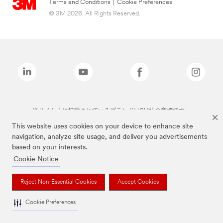
Terms and Conditions
|
Cookie Preferences
© 3M 2026. All Rights Reserved.
当サイト上に掲載されているブランドは3M社の商標です。
This website uses cookies on your device to enhance site
navigation, analyze site usage, and deliver you advertisements
based on your interests.
Cookie Notice
Reject Non-Essential Cookies
Accept Cookies
Cookie Preferences