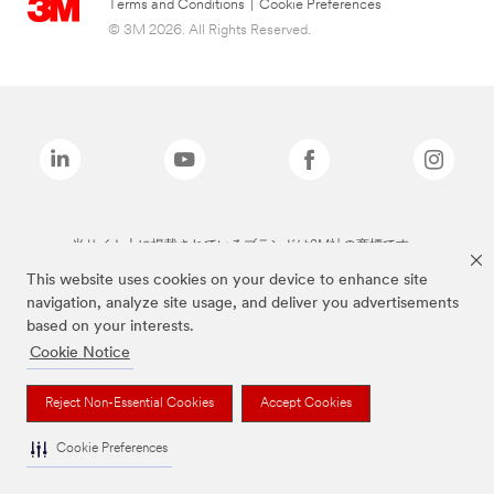
Terms and Conditions
|
Cookie Preferences
© 3M 2026. All Rights Reserved.
当サイト上に掲載されているブランドは3M社の商標です。
This website uses cookies on your device to enhance site
navigation, analyze site usage, and deliver you advertisements
based on your interests.
Cookie Notice
Reject Non-Essential Cookies
Accept Cookies
Cookie Preferences