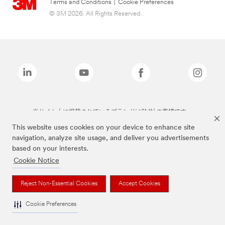
Terms and Conditions
|
Cookie Preferences
© 3M 2026. All Rights Reserved.
当サイト上に掲載されているブランドは3M社の商標です。
This website uses cookies on your device to enhance site
navigation, analyze site usage, and deliver you advertisements
based on your interests.
Cookie Notice
Reject Non-Essential Cookies
Accept Cookies
Cookie Preferences