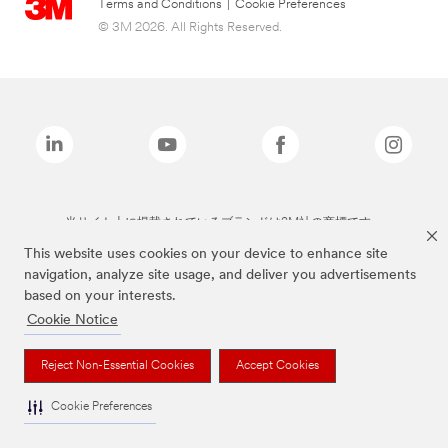
Terms and Conditions
|
Cookie Preferences
© 3M 2026. All Rights Reserved.
当サイト上に掲載されているブランドは3M社の商標です。
This website uses cookies on your device to enhance site
navigation, analyze site usage, and deliver you advertisements
based on your interests.
Cookie Notice
Reject Non-Essential Cookies
Accept Cookies
Cookie Preferences