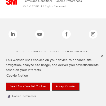
Terms and Conditions
|
Cookie Preferences
© 3M 2026. All Rights Reserved.
当サイト上に掲載されているブランドは3M社の商標です。
This website uses cookies on your device to enhance site
navigation, analyze site usage, and deliver you advertisements
based on your interests.
Cookie Notice
Reject Non-Essential Cookies
Accept Cookies
Cookie Preferences