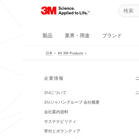
製品
業界・用途
ブランド
日本
All 3M Products
企業情報
3Mについて
3Mジャパングループ 会社概要
会社案内資料
サステナビリティ
寄付とボランティア