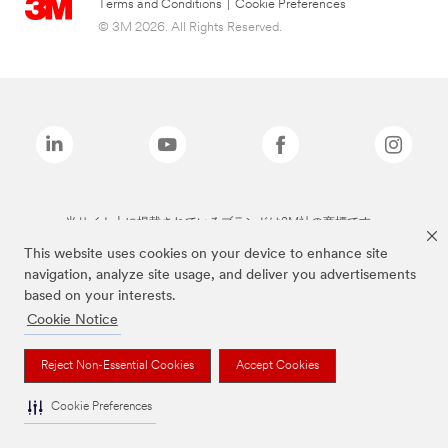
Terms and Conditions
|
Cookie Preferences
© 3M 2026. All Rights Reserved.
当サイト上に掲載されているブランドは3M社の商標です。
This website uses cookies on your device to enhance site
navigation, analyze site usage, and deliver you advertisements
based on your interests.
Cookie Notice
Reject Non-Essential Cookies
Accept Cookies
Cookie Preferences