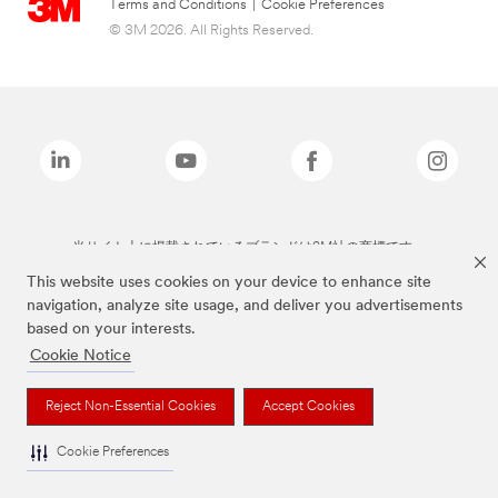
Terms and Conditions
|
Cookie Preferences
© 3M 2026. All Rights Reserved.
当サイト上に掲載されているブランドは3M社の商標です。
This website uses cookies on your device to enhance site
navigation, analyze site usage, and deliver you advertisements
based on your interests.
Cookie Notice
Reject Non-Essential Cookies
Accept Cookies
Cookie Preferences