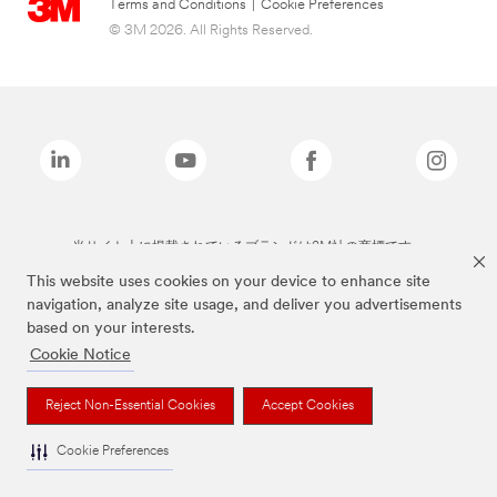
Terms and Conditions
|
Cookie Preferences
© 3M 2026. All Rights Reserved.
当サイト上に掲載されているブランドは3M社の商標です。
This website uses cookies on your device to enhance site
navigation, analyze site usage, and deliver you advertisements
based on your interests.
Cookie Notice
Reject Non-Essential Cookies
Accept Cookies
Cookie Preferences