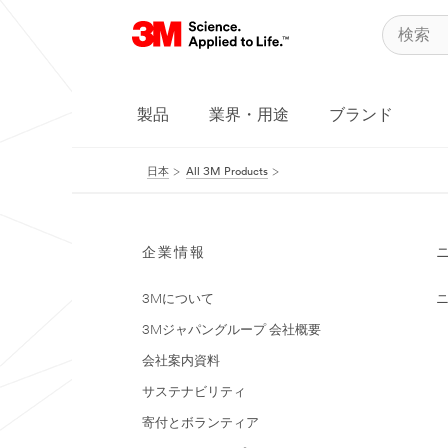
製品
業界・用途
ブランド
日本
All 3M Products
企業情報
3Mについて
3Mジャパングループ 会社概要
会社案内資料
サステナビリティ
寄付とボランティア