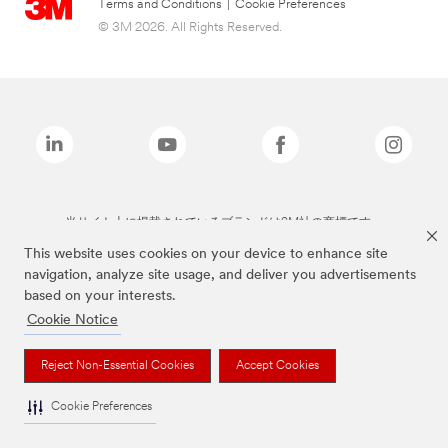
Terms and Conditions
|
Cookie Preferences
© 3M 2026. All Rights Reserved.
当サイト上に掲載されているブランドは3M社の商標です。
This website uses cookies on your device to enhance site
navigation, analyze site usage, and deliver you advertisements
based on your interests.
Cookie Notice
Reject Non-Essential Cookies
Accept Cookies
Cookie Preferences