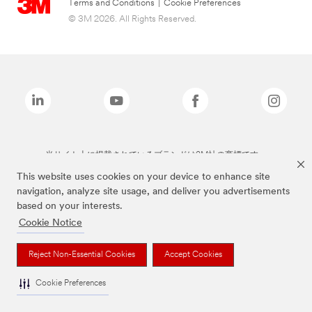
Terms and Conditions
|
Cookie Preferences
© 3M 2026. All Rights Reserved.
当サイト上に掲載されているブランドは3M社の商標です。
This website uses cookies on your device to enhance site
navigation, analyze site usage, and deliver you advertisements
based on your interests.
Cookie Notice
Reject Non-Essential Cookies
Accept Cookies
Cookie Preferences